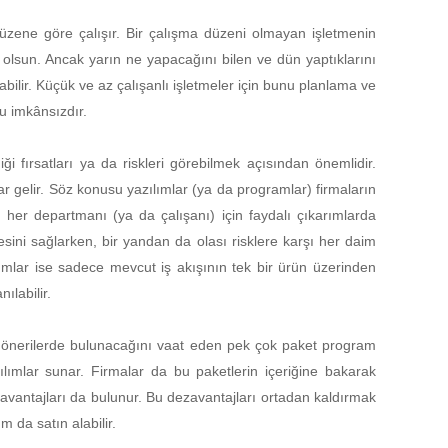
r düzene göre çalışır. Bir çalışma düzeni olmayan işletmenin
 olsun. Ancak yarın ne yapacağını bilen ve dün yaptıklarını
abilir. Küçük ve az çalışanlı işletmeler için bunu planlama ve
u imkânsızdır.
ği fırsatları ya da riskleri görebilmek açısından önemlidir.
lar gelir. Söz konusu yazılımlar (ya da programlar) firmaların
n her departmanı (ya da çalışanı) için faydalı çıkarımlarda
sini sağlarken, bir yandan da olası risklere karşı her daim
ılımlar ise sadece mevcut iş akışının tek bir ürün üzerinden
ılabilir.
alı önerilerde bulunacağını vaat eden pek çok paket program
zılımlar sunar. Firmalar da bu paketlerin içeriğine bakarak
zavantajları da bulunur. Bu dezavantajları ortadan kaldırmak
m da satın alabilir.