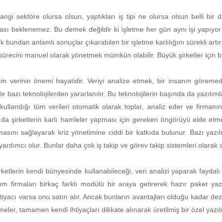
hangi sektöre olursa olsun, yaptıkları iş tipi ne olursa olsun belli bi
ması beklenemez. Bu demek değildir ki işletme her gün aynı işi yapıyor
 bundan anlamlı sonuçlar çıkarabilen bir işletme karlılığını sürekli artır
ürecini manuel olarak yönetmek mümkün olabilir. Büyük şirketler için b
çin verinin önemi hayatidir. Veriyi analize etmek, bir insanın göremedi
e bazı teknolojilerden yararlanılır. Bu teknolojilerin başında da yazılım
 kullandığı tüm verileri otomatik olarak toplar, analiz eder ve firmanı
 da şirketlerin karlı hamleler yapması için gereken öngörüyü elde etme
olmasını sağlayarak kriz yönetimine ciddi bir katkıda bulunur. Bazı yaz
rdımcı olur. Bunlar daha çok iş takip ve görev takip sistemleri olarak an
rketlerin kendi bünyesinde kullanabileceği, veri analizi yaparak fayd
zılım firmaları birkaç farklı modülü bir araya getirerek hazır paket ya
tiyacı varsa onu satın alır. Ancak bunların avantajları olduğu kadar de
etmeler, tamamen kendi ihtiyaçları dikkate alınarak üretilmiş bir özel yazılı