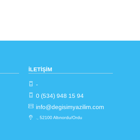
İLETİŞİM
-
0 (534) 948 15 94
info@degisimyazilim.com
., 52100 Altınordu/Ordu