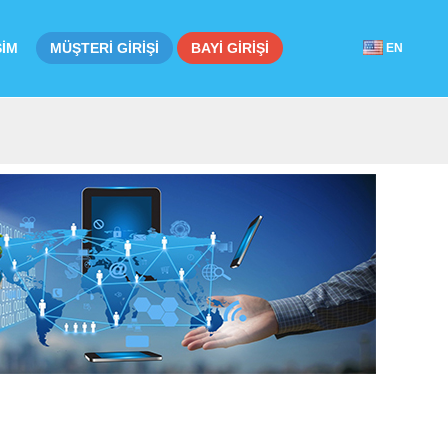
ŞİM
MÜŞTERİ GİRİŞİ
BAYİ GİRİŞİ
EN