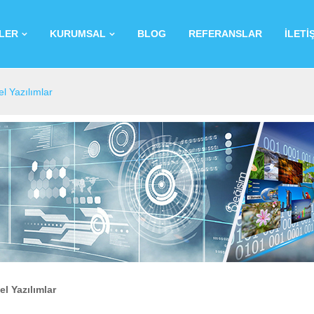
LER
KURUMSAL
BLOG
REFERANSLAR
İLETİ
l Yazılımlar
l Yazılımlar