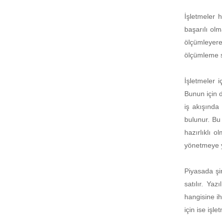
İşletmeler 
başarılı ol
ölçümleyerek
ölçümleme s
İşletmeler i
Bunun için d
iş akışında
bulunur. Bu
hazırlıklı 
yönetmeye ya
Piyasada şi
satılır. Ya
hangisine ih
için ise işl